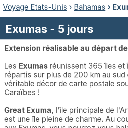
Voyage Etats-Unis
›
Bahamas
› Exu
Exumas - 5 jours
Extension réalisable au départ d
Les
Exumas
réunissent 365 îles et 
répartis sur plus de 200 km au sud
véritable décor de carte postale sou
Caraïbes !
Great Exuma
, l'île principale de l
est une île pleine de charme. Au co
aux Exumas, vous pourrez vous bala